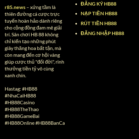
ĐĂNG KÝ HB88
r85.news
– xứng tầm là
NẠP TIỀN HB88
thiên đường cá cược trực
tuyến hoàn hảo dành riêng
RÚT TIỀN HB88
cho cộng đồng đam mê giải
ĐĂNG NHẬP HB88
trí. Sân chơi HB 88 không
chỉ kiến tạo những phút
giây thăng hoa bất tận, mà
còn mang đến cơ hội vàng
giúp cược thủ "đổi đời", rinh
thưởng tiền tỷ vô cùng
xanh chín.
Hastag: #HB88
#NhaCaiHB88
#HB88Casino
#HB88TheThao
#HB88GameBai
#HB88Online #HB88BanCa