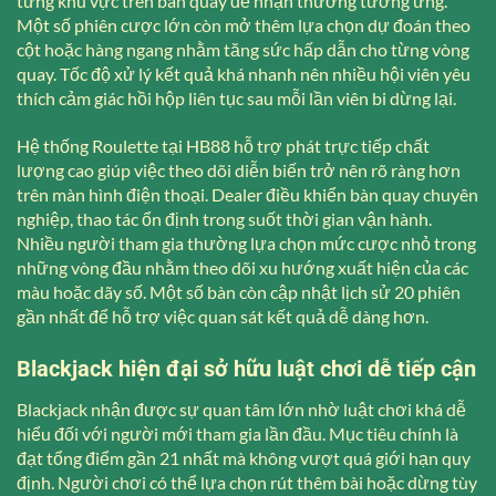
từng khu vực trên bàn quay để nhận thưởng tương ứng.
Một số phiên cược lớn còn mở thêm lựa chọn dự đoán theo
cột hoặc hàng ngang nhằm tăng sức hấp dẫn cho từng vòng
quay. Tốc độ xử lý kết quả khá nhanh nên nhiều hội viên yêu
thích cảm giác hồi hộp liên tục sau mỗi lần viên bi dừng lại.
Hệ thống Roulette tại HB88 hỗ trợ phát trực tiếp chất
lượng cao giúp việc theo dõi diễn biến trở nên rõ ràng hơn
trên màn hình điện thoại. Dealer điều khiển bàn quay chuyên
nghiệp, thao tác ổn định trong suốt thời gian vận hành.
Nhiều người tham gia thường lựa chọn mức cược nhỏ trong
những vòng đầu nhằm theo dõi xu hướng xuất hiện của các
màu hoặc dãy số. Một số bàn còn cập nhật lịch sử 20 phiên
gần nhất để hỗ trợ việc quan sát kết quả dễ dàng hơn.
Blackjack hiện đại sở hữu luật chơi dễ tiếp cận
Blackjack nhận được sự quan tâm lớn nhờ luật chơi khá dễ
hiểu đối với người mới tham gia lần đầu. Mục tiêu chính là
đạt tổng điểm gần 21 nhất mà không vượt quá giới hạn quy
định. Người chơi có thể lựa chọn rút thêm bài hoặc dừng tùy