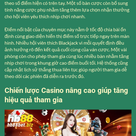
theo số điểm hiện có trên tay. Một số bàn cược còn bổ sung
tính năng cược phụ nhằm tăng thêm lựa chọn nhận thưởng
cho hội viên yêu thích nhịp chơi nhanh.
Điểm nổi bật của chuyên mục này nằm ở tốc độ chia bài ổn
định cùng giao diện hiển thị điểm số trực tiếp ngay trên màn
hình. Nhiều hội viên thích Blackjack vì mỗi quyết định đều
ảnh hưởng rõ đến kết quả cuối cùng của ván cược. Một vài
phòng còn cho phép tham gia cùng lúc nhiều bàn nhằm tăng
nhịp chơi trong khung giờ cao điểm buổi tối. Hệ thống cũng
cập nhật lịch sử thắng thua liên tục giúp người tham gia dễ
theo dõi các phiên đã diễn ra trước đó.
Chiến lược Casino nâng cao giúp tăng
hiệu quả tham gia