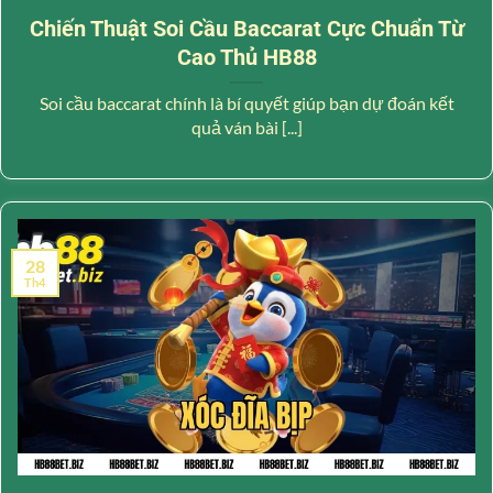
Chiến Thuật Soi Cầu Baccarat Cực Chuẩn Từ
Cao Thủ HB88
Soi cầu baccarat chính là bí quyết giúp bạn dự đoán kết
quả ván bài [...]
28
Th4