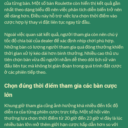
của từng bàn. Một số bàn Roulette còn hiển thị kết quả gần
nhất theo dạng biểu đồ nên việc phân tích diễn biến trở nên
dễ dàng hơn. Điều này hỗ trợ việc lựa chọn thời điểm vào
cược hợp lý thay vì đặt liên tục ngay từ đầu.
Ngoài việc quan sát kết quả, người tham gia còn nên chú ý
tốc độ chia bài của dealer để xác định nhịp chơi phù hợp.
Những bàn có lượng người tham gia quá đông thường khiến
thời gian xử lý kéo dài hơn bình thường. Nhiều cao thủ ưu
tiên chọn bàn vừa đủ người nhằm dễ theo dõi lịch sử ván
đấu liên tục mà không bị gián đoạn trong quá trình đặt cược
ở các phiên tiếp theo.
Chọn đúng thời điểm tham gia các bàn cược
lớn
Khung giờ tham gia cũng ảnh hưởng khá nhiều đến tốc độ
diễn ra của từng phiên cược trực tiếp. Một số hội viên
thường lựa chọn thời điểm từ 20 giờ đến 23 giờ vì đây là lúc
nhiều bàn lớn mở thêm giới hạn cược hấp dẫn hơn so với