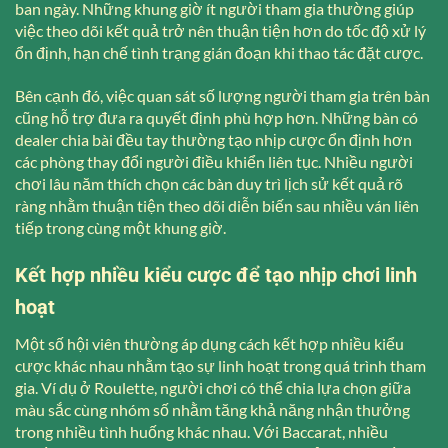
ban ngày. Những khung giờ ít người tham gia thường giúp
việc theo dõi kết quả trở nên thuận tiện hơn do tốc độ xử lý
ổn định, hạn chế tình trạng gián đoạn khi thao tác đặt cược.
Bên cạnh đó, việc quan sát số lượng người tham gia trên bàn
cũng hỗ trợ đưa ra quyết định phù hợp hơn. Những bàn có
dealer chia bài đều tay thường tạo nhịp cược ổn định hơn
các phòng thay đổi người điều khiển liên tục. Nhiều người
chơi lâu năm thích chọn các bàn duy trì lịch sử kết quả rõ
ràng nhằm thuận tiện theo dõi diễn biến sau nhiều ván liên
tiếp trong cùng một khung giờ.
Kết hợp nhiều kiểu cược để tạo nhịp chơi linh
hoạt
Một số hội viên thường áp dụng cách kết hợp nhiều kiểu
cược khác nhau nhằm tạo sự linh hoạt trong quá trình tham
gia. Ví dụ ở Roulette, người chơi có thể chia lựa chọn giữa
màu sắc cùng nhóm số nhằm tăng khả năng nhận thưởng
trong nhiều tình huống khác nhau. Với Baccarat, nhiều