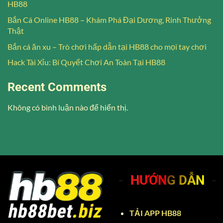
HB88
Bắn Cá Online HB88 – Khám Phá Đại Dương, Rinh Thưởng
Thật
Bắn cá ăn xu – Trò chơi hấp dẫn tại HB88 cho mọi tay chơi
Hack Tài Xỉu: Bí Quyết Chơi An Toàn Tại HB88
Recent Comments
Không có bình luận nào để hiển thị.
HƯỚNG DẪN
TẢI APP HB88