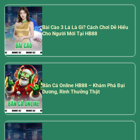
Bài Cào 3 Lá Là Gì? Cách Chơi Dễ Hiểu
Cho Người Mới Tại HB88
Bài cào
Bắn Cá Online HB88 – Khám Phá Đại
Dương, Rinh Thưởng Thật
Bắn cá online