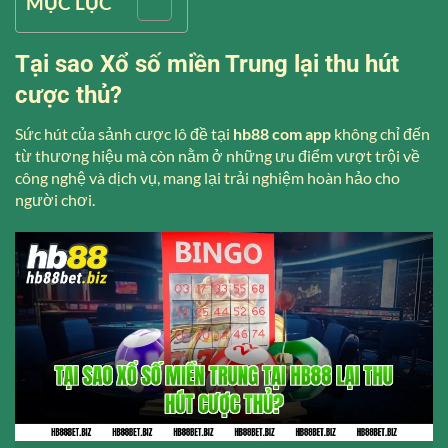
MỤC LỤC
Tại sao Xổ số miền Trung lại thu hút
cược thủ?
Sức hút của sảnh cược lô đề tại
hb88 com app
không chỉ đến
từ thương hiệu mà còn nằm ở những ưu điểm vượt trội về
công nghệ và dịch vụ, mang lại trải nghiệm hoàn hảo cho
người chơi.