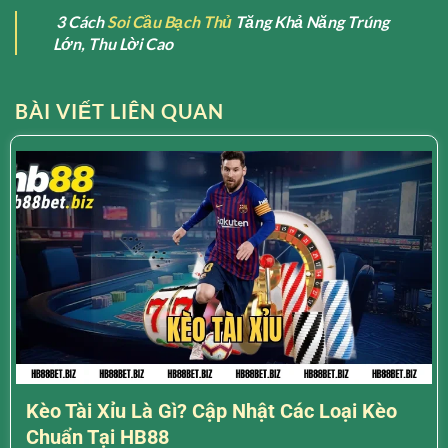
3 Cách
Soi Cầu Bạch Thủ
Tăng Khả Năng Trúng
Lớn, Thu Lời Cao
BÀI VIẾT LIÊN QUAN
Kèo Tài Xỉu Là Gì? Cập Nhật Các Loại Kèo
Chuẩn Tại HB88