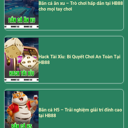
Bắn cá ăn xu – Trò chơi hấp dẫn tại HB88
cho mọi tay chơi
bắn cá ăn xu
Hack Tài Xỉu: Bí Quyết Chơi An Toàn Tại
HB88
hack tài xỉu
Bắn cá H5 – Trải nghiệm giải trí đỉnh cao
tại HB88
bắn cá h5