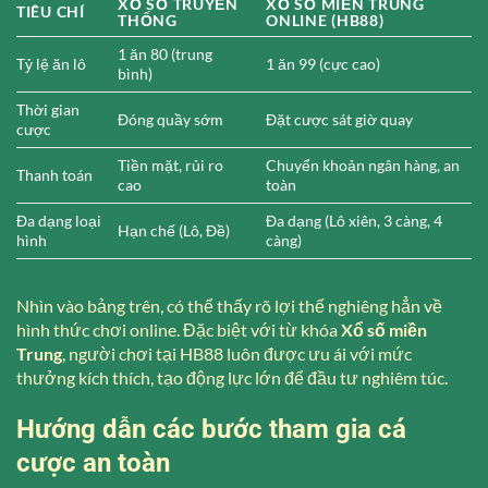
XỔ SỐ TRUYỀN
XỔ SỐ MIỀN TRUNG
TIÊU CHÍ
THỐNG
ONLINE (HB88)
1 ăn 80 (trung
Tỷ lệ ăn lô
1 ăn 99 (cực cao)
bình)
Thời gian
Đóng quầy sớm
Đặt cược sát giờ quay
cược
Tiền mặt, rủi ro
Chuyển khoản ngân hàng, an
Thanh toán
cao
toàn
Đa dạng loại
Đa dạng (Lô xiên, 3 càng, 4
Hạn chế (Lô, Đề)
hình
càng)
Nhìn vào bảng trên, có thể thấy rõ lợi thế nghiêng hẳn về
hình thức chơi online. Đặc biệt với từ khóa
Xổ số miền
Trung
, người chơi tại HB88 luôn được ưu ái với mức
thưởng kích thích, tạo động lực lớn để đầu tư nghiêm túc.
Hướng dẫn các bước tham gia cá
cược an toàn