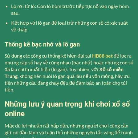
Lô rơi từ lô: Con lô hôm trước tiếp tục nổ vào ngày hôm
sau.
Kết hợp với lô gan để loại trừ những con số có xác suất
về thấp.
Thống kê bạc nhớ và lô gan
Sử dụng các công cụ thống kê hiện đại tại
HB88 bet
để lọc ra
những cặp số hay về cùng nhau (bạc nhớ) hoặc những con số
đã lâu chưa xuất hiện (lô gan). Tuy nhiên, với
Xổ số miền
Trung
, không nên nuôi lô gan quá lâu nếu vốn mỏng, hãy ưu
tiên những cầu đang chạy đều để đảm bảo an toàn cho túi
tiền.
Những lưu ý quan trọng khi chơi xổ số
online
Mặc dù lợi nhuận rất hấp dẫn, nhưng người chơi cũng cần
giữ cái đầu lạnh và tuân thủ những nguyên tắc vàng để tránh