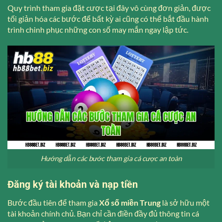
Quy trình tham gia đặt cược tại đây vô cùng đơn giản, được
tối giản hóa các bước để bất kỳ ai cũng có thể bắt đầu hành
trình chinh phục những con số may mắn ngay lập tức.
Hướng dẫn các bước tham gia cá cược an toàn
Đăng ký tài khoản và nạp tiền
Bước đầu tiên để tham gia
Xổ số miền Trung
là sở hữu một
tài khoản chính chủ. Bạn chỉ cần điền đầy đủ thông tin cá