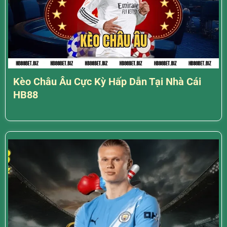
Kèo Châu Âu Cực Kỳ Hấp Dẫn Tại Nhà Cái
HB88