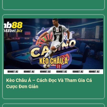
Kèo Châu Á – Cách Đọc Và Tham Gia Cá
Cược Đơn Giản